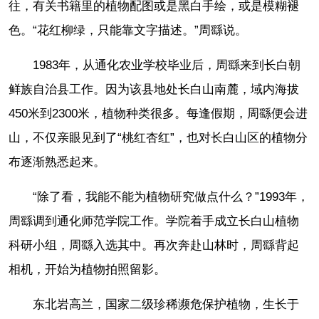
往，有关书籍里的植物配图或是黑白手绘，或是模糊褪
色。“花红柳绿，只能靠文字描述。”周繇说。
1983年，从通化农业学校毕业后，周繇来到长白朝
鲜族自治县工作。因为该县地处长白山南麓，域内海拔
450米到2300米，植物种类很多。每逢假期，周繇便会进
山，不仅亲眼见到了“桃红杏红”，也对长白山区的植物分
布逐渐熟悉起来。
“除了看，我能不能为植物研究做点什么？”1993年，
周繇调到通化师范学院工作。学院着手成立长白山植物
科研小组，周繇入选其中。再次奔赴山林时，周繇背起
相机，开始为植物拍照留影。
东北岩高兰，国家二级珍稀濒危保护植物，生长于