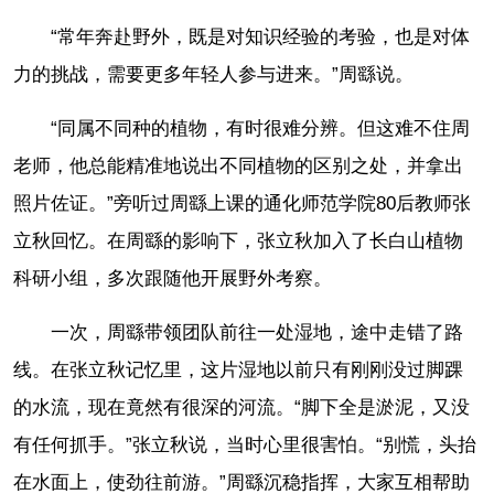
“常年奔赴野外，既是对知识经验的考验，也是对体
力的挑战，需要更多年轻人参与进来。”周繇说。
“同属不同种的植物，有时很难分辨。但这难不住周
老师，他总能精准地说出不同植物的区别之处，并拿出
照片佐证。”旁听过周繇上课的通化师范学院80后教师张
立秋回忆。在周繇的影响下，张立秋加入了长白山植物
科研小组，多次跟随他开展野外考察。
一次，周繇带领团队前往一处湿地，途中走错了路
线。在张立秋记忆里，这片湿地以前只有刚刚没过脚踝
的水流，现在竟然有很深的河流。“脚下全是淤泥，又没
有任何抓手。”张立秋说，当时心里很害怕。“别慌，头抬
在水面上，使劲往前游。”周繇沉稳指挥，大家互相帮助