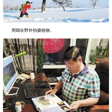
周繇在野外拍摄植物。