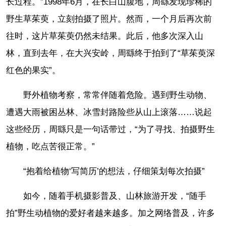
长过程。”1998年6月，在长白山腹地，周繇发现珍稀的
野生草茱萸，立刻拍摄了照片。然而，一个月后再次前
往时，这片草茱萸仍然未结果。此后，他多次深入山
林，直到去年，在大兴安岭，周繇终于拍到了“草茱萸深
红色的果实”。
野外植物考察，常常伴随着危险。遇到野生动物、
遭遇大雨被困丛林、冰雪封路险些从山上滚落……说起
这些经历，周繇只是一句话带过，“为了寻找、拍摄野生
植物，吃点苦很正常。”
“抱着给植物‘写简历’的想法，仔细策划每次拍摄”
如今，随着手机摄影普及、山林旅游开发，“随手
拍”野生动植物的爱好者越来越多。加之网络普及，许多