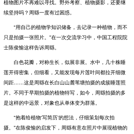
植物图片不再难以寻找。野外考察、植物摄影，还要继
续坚持吗？周繇一度有过困惑。
“用自己的植物学知识储备，去记录一种植物，而不
只是拍摄一张照片。”在一次交流学习中，中国工程院院
士陈俊愉这样告诉周繇。
白色花瓣，对称生长，似展非展。水中，几十株睡
莲开得密集，但细看，又能发现每片莲叶间都拉开细微
间距……这是周繇在长白山山麓苇塘拍摄的成簇睡莲照
片。不同于早期拍摄的植物特写，如今，周繇拍摄的多
是这样的中远景，对象也从单体变为群落。
“抱着给植物‘写简历’的想法，仔细策划每次拍
摄。”在陈俊愉的启发下，周繇有意在照片中展现植物的