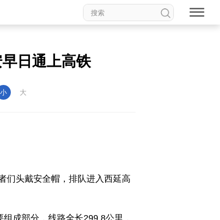
安早日通上高铁
小
大
者们头戴安全帽，排队进入西延高
组成部分，线路全长299.8公里，