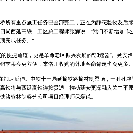
大桥所有重点施工任务已全部完工，正在为静态验收及后
铁四局西延高铁一工区总工程师张辉说，“我们不断增加作
按期完成任务。”
安的便捷通道，更是革命老区振兴发展的“加速器”。延安
推销苹果会更方便，来洛川收购的外地客商肯定也会更多。
在加速延伸。中铁十一局延榆铁路榆林制梁场，一孔孔箱
榆高铁将与西延高铁连接贯通，推动延安更深融入关中平
榆铁路榆林制梁分公司项目经理师保磊说。