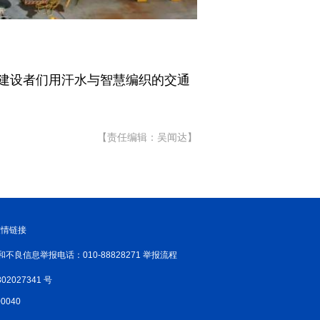
建设者们用汗水与智慧编织的交通
【责任编辑：吴闻达】
友情链接
和不良信息举报电话：010-88828271 举报流程
02027341 号
040