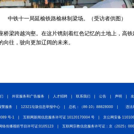
中铁十一局延榆铁路榆林制梁场。（受访者供图）
座桥梁跨越沟壑。在这片镌刻着红色记忆的土地上，高铁
的向往，驶向更加辽阔的未来。
们
|
外宣服务和广告服务
|
人才招聘
|
联系我们
|
公告
|
声明
|
报警服务
|
12321垃圾信息举报中心
|
总机：（86-10）88828000
|
违法
0089 号-1
|
互联网新闻信息服务许可证 10120170004 号
|
京公网安备 110108
网络传播视听节目许可证:0105123
|
互联网宗教信息服务许可证：京（2025）0000