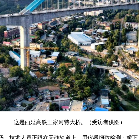
这是西延高铁王家河特大桥。（受访者供图）
场，技术人员正趴在无砟轨道上，用仪器细致检测；桥下