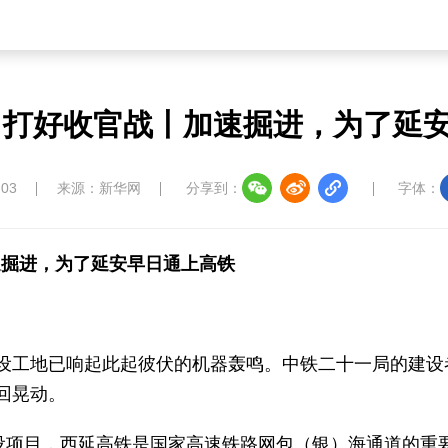
” 打好收官战丨加速掘进，为了延
:03
来源：新华网
分享到：
字体：
速掘进，为了延安早日通上高铁
设工地已响起此起彼伏的机器轰鸣。中铁二十一局的建设
回晃动。
设项目，西延高铁是国家高速铁路网包（银）海通道的重要