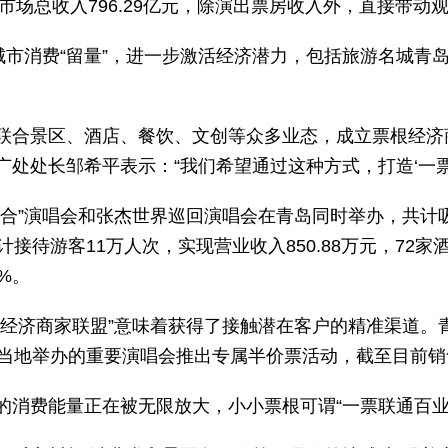
市场总收入796.29亿元，除演出票房收入外，直接带动观
城市消费“留量”，进一步激活经济潜力，包括旅游名城青
联合景区、酒店、餐饮、文创等众多业态，成立票根经济商
处处长邹希平表示：“我们希望通过这种方式，打造‘一票
之合”演唱会和张杰世界巡回演唱会在青岛同时举办，共计
接待游客11万人次，实现营业收入850.88万元，72家酒
%。
根经济商家联盟”意味着获得了接触潜在客户的精准渠道。
场当地举办的重要演唱会推出专属半价票活动，截至目前销
的消费能量正在被无限放大，小小票根可谓“一票联通百业