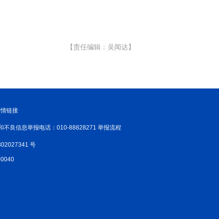
【责任编辑：吴闻达】
友情链接
和不良信息举报电话：010-88828271 举报流程
02027341 号
040