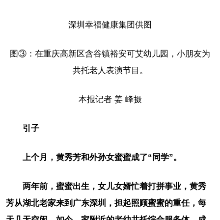
深圳幸福健康集团供图
图③：在重庆高新区含谷镇裕安可艾幼儿园，小朋友为
共托老人表演节目。
本报记者 姜 峰摄
引子
上个月，黄秀芳和外孙女蜜蜜成了“同学”。
两年前，蜜蜜出生，女儿女婿忙着打拼事业，黄秀
芳从湖北老家来到广东深圳，担起照顾蜜蜜的重任，每
天几无空闲。如今，家附近的老幼共托综合服务体，成