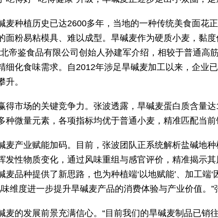
碱麦种植历史已达2600多年，当地的一种传统美食面花
的面粉易粘模具、难以成型。旱碱麦作为硬质小麦，黏度
河北帝鉴食品有限公司创始人孙建军介绍，相较于普通高
细化食味需求。自2012年涉足旱碱麦加工以来，企业已
攀升。
赢得市场的关键竞争力。张波透露，旱碱麦蛋白质含量达1
等多种微量元素，各项指标均优于普通小麦，精准匹配当前
碱麦产业赋能加码。目前，张波团队正系统解析盐碱地种
挥发性物质变化，通过风味重组与感官评价，精准揭示其
麦品种提供了新思路，也为种植端‘以地赋能’、加工端‘
风味维度进一步提升旱碱麦产品的消费体验与产业价值。”
碱麦的发展前景充满信心。“目前我们的旱碱麦制品已销