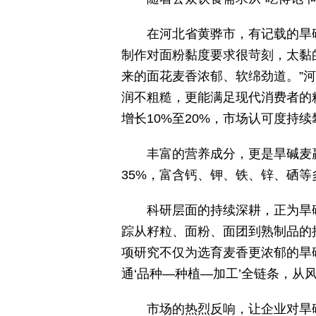
在河北省黄骅市，有记载的旱
制作对面粉黏度要求很苛刻，太黏
来的面花麦香浓郁、软绵劲道。”
润不粗糙，更能满足现代消费者的精
增长10%至20%，市场认可度持续
丰富的营养成分，更是旱碱麦
35%，富含钙、钾、铁、锌、硒
科研层面的持续深耕，正为旱
踪从籽粒、面粉、面团到熟制品的
项研究不仅为选育麦香更浓郁的旱碱
通‘品种—种植—加工’全链条，从
市场的热烈反响，让企业对旱