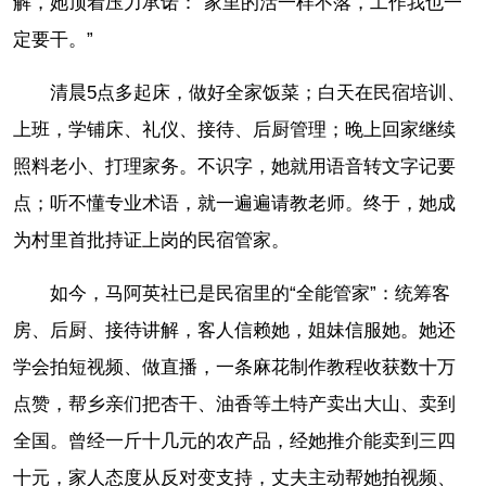
解，她顶着压力承诺：“家里的活一样不落，工作我也一
定要干。”
清晨5点多起床，做好全家饭菜；白天在民宿培训、
上班，学铺床、礼仪、接待、后厨管理；晚上回家继续
照料老小、打理家务。不识字，她就用语音转文字记要
点；听不懂专业术语，就一遍遍请教老师。终于，她成
为村里首批持证上岗的民宿管家。
如今，马阿英社已是民宿里的“全能管家”：统筹客
房、后厨、接待讲解，客人信赖她，姐妹信服她。她还
学会拍短视频、做直播，一条麻花制作教程收获数十万
点赞，帮乡亲们把杏干、油香等土特产卖出大山、卖到
全国。曾经一斤十几元的农产品，经她推介能卖到三四
十元，家人态度从反对变支持，丈夫主动帮她拍视频、