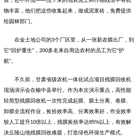
费，还不外流——洗下来的地表泥土和作物残渣中有机
物丰富，他们把这些收集起来，做成泥浆砖，免费提供
给园林部门。
在金土地公司的3个厂区里，从一张新农膜出厂，到
它“回炉重生”，200多名来自周边农村的员工为它“护
航”。
不久前，甘肃省级农机一体化试点项目残膜回收机
现场演示会在榆中县举行。作为本次演示重点，高性能
轻简型残膜回收机一次性完成起膜、膜土分离、卷膜、
卸膜全流程作业，捡拾效率高、分离效果好，作业效率
较人工提升10倍以上，残膜捡拾率达85%以上，有效解
决丘陵山地残膜回收难题，打造绿色环保生产模式。