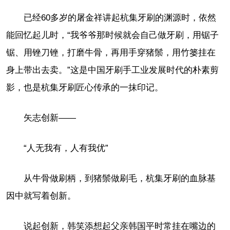
已经60多岁的屠金祥讲起杭集牙刷的渊源时，依然
能回忆起儿时，“我爷爷那时候就会自己做牙刷，用锯子
锯、用锉刀锉，打磨牛骨，再用手穿猪鬃，用竹篓挂在
身上带出去卖。”这是中国牙刷手工业发展时代的朴素剪
影，也是杭集牙刷匠心传承的一抹印记。
矢志创新——
“人无我有，人有我优”
从牛骨做刷柄，到猪鬃做刷毛，杭集牙刷的血脉基
因中就写着创新。
说起创新，韩笑添想起父亲韩国平时常挂在嘴边的