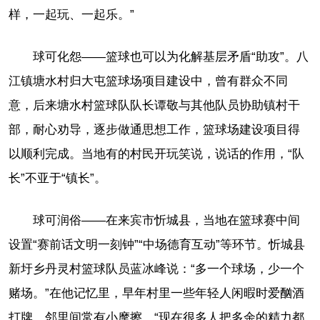
样，一起玩、一起乐。”
球可化怨——篮球也可以为化解基层矛盾“助攻”。八
江镇塘水村归大屯篮球场项目建设中，曾有群众不同
意，后来塘水村篮球队队长谭敬与其他队员协助镇村干
部，耐心劝导，逐步做通思想工作，篮球场建设项目得
以顺利完成。当地有的村民开玩笑说，说话的作用，“队
长”不亚于“镇长”。
球可润俗——在来宾市忻城县，当地在篮球赛中间
设置“赛前话文明一刻钟”“中场德育互动”等环节。忻城县
新圩乡丹灵村篮球队员蓝冰峰说：“多一个球场，少一个
赌场。”在他记忆里，早年村里一些年轻人闲暇时爱酗酒
打牌，邻里间常有小摩擦。“现在很多人把多余的精力都