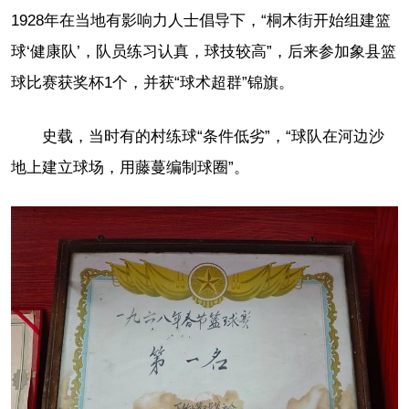
1928年在当地有影响力人士倡导下，“桐木街开始组建篮
球‘健康队’，队员练习认真，球技较高”，后来参加象县篮
球比赛获奖杯1个，并获“球术超群”锦旗。
史载，当时有的村练球“条件低劣”，“球队在河边沙
地上建立球场，用藤蔓编制球圈”。