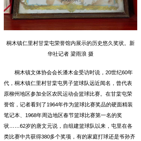
桐木镇仁里村甘棠屯荣誉馆内展示的历史悠久奖状。新
华社记者 梁雨浪 摄
桐木镇文体协会会长潘木金受访时说，20世纪60年
代，桐木镇仁里村甘棠屯男子篮球队远近闻名，曾代表
原柳州地区参加全区农民运动会篮球比赛。在甘棠屯荣
誉馆，记者看到了1964年作为篮球比赛奖品的硬面精装
笔记本、1968年周边地区春节篮球比赛第一名的奖
状……62岁的唐文元说，自组建篮球队以来，屯里在各
类比赛中共获得380多个奖项，有的家庭打球还是爷孙齐