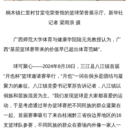
桐木镇仁里村甘棠屯荣誉馆的篮球荣誉展示厅。新华社
记者 梁雨浪 摄
广西师范大学体育与健康学院陆元兆教授认为，广
西“基层篮球赛带来的价值早已超出体育范畴”。
球可聚心——2024年8月19日，三江县八江镇首届
“月也杯”篮球邀请赛举行，“月也”一词在侗乡是团结与凝
聚力的象征。八江镇党委书记覃苏告诉记者，八江镇以
侗族和苗族混居为主。“我们发现篮球是大家都喜爱的运
动，于是考虑通过举办篮球赛把不同民族的群众凝聚在
一起。首届赛事吸引了来自桂湘黔三省份边界地区的16
支篮球队参赛，不同民族的群众在赛场内外像一家人一