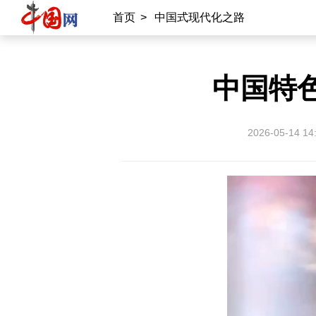
雍和宫
中国大洋事务管理局
首页
>
中国式现代化之路
专业平台
中国特色
中国供应商
商务
物联
应急
北京时间
记录中国
数字经济
2026-05-14 14
外宣平台
丝路中国
中国湖北
中部纵览
常德
兴安岭上兴安盟
Hello天津
秀山丽水