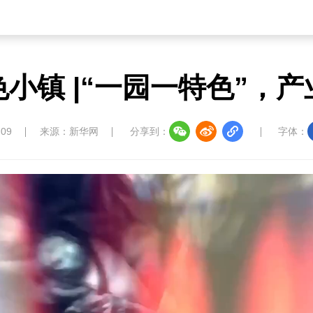
小镇 |“一园一特色”，
教育
儒学
娱乐
微视
生活
中国溯源
数智中国
康养中国
影视
:09
来源：新华网
分享到：
字体：
中国四川
七彩云南
浪潮资讯
衢州有礼
圣洁西藏
天辽地宁
壮美广西
大美黑