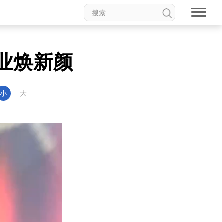
产业焕新颜
食品
道家文化
音乐
动漫
高校中国
印象中国
小
大
新温州
海丝
海峡
龙江
Hello重庆
今日山西