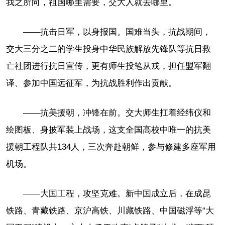
我之所向，祖国哪里需要，交大人就去哪里。
——抗击日军，以身报国。国难当头，抗战期间，
交大三分之二的学生投身中华民族解放先锋队等抗日救
亡社团进行抗日宣传，更有师生投笔从戎，担任盟军翻
译、参加中国远征军，为抗战胜利作出贡献。
——抗美援朝，冲锋在前。交大师生扛着经纬仪和
绘图板、身披军装上战场，这支全国高校中唯一的抗美
援朝工程队共134人，三次奔赴朝鲜，参与修建多座军用
机场。
——大国工程，攻坚克难。新中国成立后，在成昆
铁路、青藏铁路、京沪高铁、川藏铁路、中国磁浮等“大