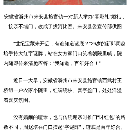
安徽省滁州市来安县施官镇一对新人举办“零彩礼”婚礼，
接亲不堵门，改成了拔河比赛。来安县委宣传部供图
“世纪宝藏未开启，有谁知道谜底？”26岁的新郎周赵
培手持大红字谜牌，站在女方家门口笑着朝院里喊，院
内随即传来清脆应答：“我知道，百年好合！”
近日一大早，安徽省滁州市来安县施官镇西武村王
桥组一户农家小院里，红绸绕枝、喜字盈门，处处洋溢
着喜庆氛围。
没有婚闹的喧嚣，也与传统迎亲时推门“讨红包”的路
数不同，周赵培在门口摆起“字谜阵”，谜底是百年好合、