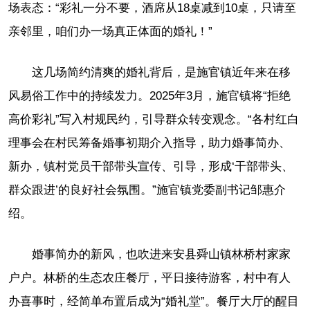
场表态：“彩礼一分不要，酒席从18桌减到10桌，只请至
亲邻里，咱们办一场真正体面的婚礼！”
这几场简约清爽的婚礼背后，是施官镇近年来在移
风易俗工作中的持续发力。2025年3月，施官镇将“拒绝
高价彩礼”写入村规民约，引导群众转变观念。“各村红白
理事会在村民筹备婚事初期介入指导，助力婚事简办、
新办，镇村党员干部带头宣传、引导，形成‘干部带头、
群众跟进’的良好社会氛围。”施官镇党委副书记邹惠介
绍。
婚事简办的新风，也吹进来安县舜山镇林桥村家家
户户。林桥的生态农庄餐厅，平日接待游客，村中有人
办喜事时，经简单布置后成为“婚礼堂”。餐厅大厅的醒目