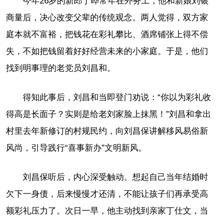
今年26岁的新郎丁晔常年在外务工，他和新娘刘银
商量后，决心改变父辈的传统观念。两人觉得，双方家
庭本就不富裕，把钱花在彩礼攀比、酒席铺张上得不偿
失，不如把钱留着好好经营未来的小家庭。于是，他们
找到明事理的老党员刘昌和。
得知此事后，刘昌和当即登门劝说：“你以为彩礼收
得高是长面子？实则是给老刘家脸上抹黑！”刘昌和拿出
村里去年新修订的村规民约，向刘昌保讲解移风易俗新
风尚，引导践行“喜事新办”文明新风。
刘昌保听后，内心深受触动。想起自己当年结婚时
欠下一身债，后来慢慢才还清，不能让孩子们再承受高
额彩礼压力了。次日一早，他主动找到亲家丁仕文，当