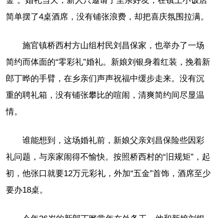
金”。婚礼当天，新人只邀请了至亲好友，在镇上小饭店
简单摆了4桌酒席，没有铺张浪费，却把喜庆氛围拉满。
施官镇桥西村方山组村民刘昌保家，也举办了一场
简约而体面的“零彩礼”婚礼。新娘刘银身着红装，挽着新
郎丁晔的手臂，在乡亲们声声祝福中缓步走来。没有沉
重的聘礼箱，没有铺张攀比的喧闹，清爽简约间尽显温
情。
谁能想到，这场婚礼前，新娘父亲刘昌保险些因彩
礼问题，与亲家闹得不愉快。按照桥西村的“旧规矩”，起
初，他张口就要12万元彩礼，外加“五金”首饰，酒席至少
要办18桌。