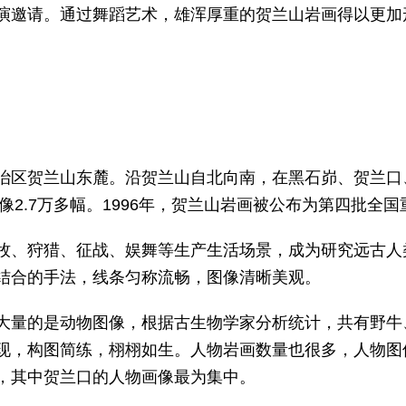
演邀请。通过舞蹈艺术，雄浑厚重的贺兰山岩画得以更加
治区贺兰山东麓。沿贺兰山自北向南，在黑石峁、贺兰口
图像2.7万多幅。1996年，贺兰山岩画被公布为第四批全
牧、狩猎、征战、娱舞等生产生活场景，成为研究远古人
结合的手法，线条匀称流畅，图像清晰美观。
大量的是动物图像，根据古生物学家分析统计，共有野牛
现，构图简练，栩栩如生。人物岩画数量也很多，人物图
，其中贺兰口的人物画像最为集中。