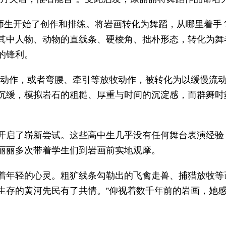
学的师生开始了创作和排练。将岩画转化为舞蹈，从哪里着
其中人物、动物的直线条、硬棱角、拙朴形态，转化为舞
的锋利。
猎动作，或者弯腰、牵引等放牧动作，被转化为以缓慢流动
沉缓，模拟岩石的粗糙、厚重与时间的沉淀感，而群舞时舞
开启了崭新尝试。这些高中生几乎没有任何舞台表演经验
丽丽多次带着学生们到岩画前实地观摩。
着年轻的心灵。粗犷线条勾勒出的飞禽走兽、捕猎放牧等
生存的黄河先民有了共情。”仰视着数千年前的岩画，她