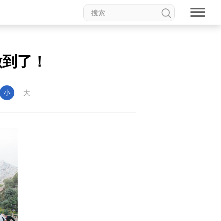
做到了！
小
大