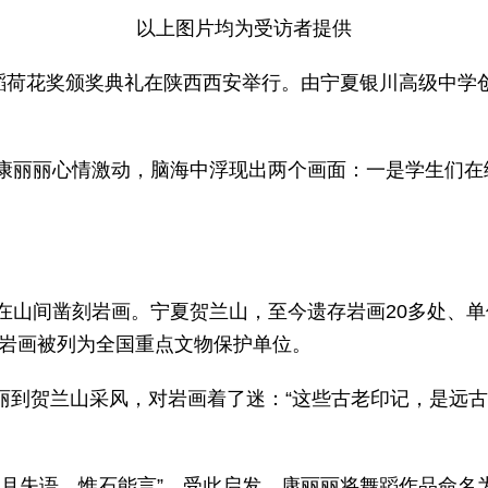
以上图片均为受访者提供
舞蹈荷花奖颁奖典礼在陕西西安举行。由宁夏银川高级中学
康丽丽心情激动，脑海中浮现出两个画面：一是学生们在
在山间凿刻岩画。宁夏贺兰山，至今遗存岩画20多处、单体
山岩画被列为全国重点文物保护单位。
康丽丽到贺兰山采风，对岩画着了迷：“这些古老印记，是
月失语，惟石能言”。受此启发，康丽丽将舞蹈作品命名为