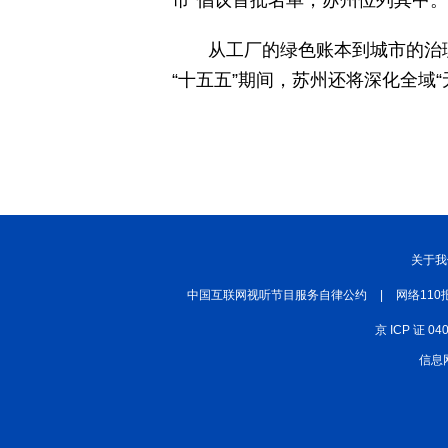
市”倡议首批名单，苏州位列其中。
从工厂的绿色账本到城市的治
“十五五”期间，苏州还将深化全域
关于我
中国互联网视听节目服务自律公约
|
网络110
京 ICP 证 04
信息