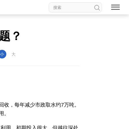
答题？
小
大
回收，每年减少市政取水约7万吨。
用。
收利用，初期投入很大，但越往深处