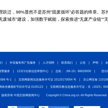
理跃迁，98%显然不是苏州“固废循环”必答题的终章。
“无废城市”建设，加强数字赋能，探索推进“无废产业链”“
们
|
外宣服务和广告服务
|
人才招聘
|
联系我们
|
公告
|
声明
|
报警服务
|
12321垃圾信息举报中心
|
总机：（86-10）88828000
|
违法
0089 号-1
|
互联网新闻信息服务许可证 10120170004 号
|
京公网安备 110108
网络传播视听节目许可证:0105123
|
互联网宗教信息服务许可证：京（2025）0000
版权所有 中国互联网新闻中心
Copyright © China.org.cn. All Rights Reserved