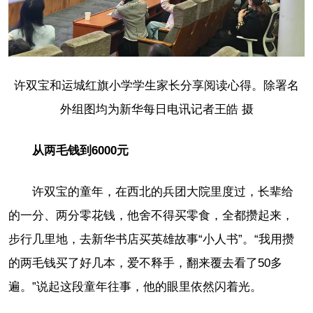
许双宝和运城红旗小学学生家长分享阅读心得。除署名
外组图均为新华每日电讯记者王皓 摄
从两毛钱到6000元
许双宝的童年，在西北的兵团大院里度过，长辈给
的一分、两分零花钱，他舍不得买零食，全都攒起来，
步行几里地，去新华书店买英雄故事“小人书”。“我用攒
的两毛钱买了好几本，爱不释手，翻来覆去看了50多
遍。”说起这段童年往事，他的眼里依然闪着光。