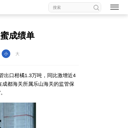
甜蜜成绩单
：
小
大
管出口柑橘1.3万吨，同比激增近4
在成都海关所属乐山海关的监管保
”。