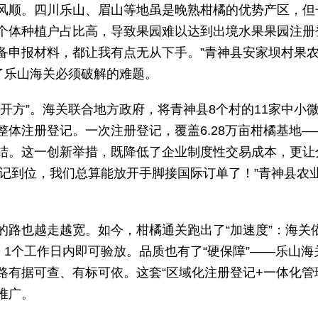
风顺。四川乐山、眉山等地虽是晚熟柑橘的优势产区，但长
个体种植户占比高，导致果园难以达到出境水果果园注册
备申报材料，都让我有点无从下手。”青神县安家坝村果
了乐山海关必须破解的难题。
开方”。海关联合地方政府，将青神县8个村的11家中小微
整体注册登记。一次注册登记，覆盖6.28万亩柑橘基地
结。这一创新举措，既降低了企业制度性交易成本，更让分
登记到位，我们总算能放开手脚接国际订单了！”青神县
的路也越走越宽。如今，柑橘通关跑出了“加速度”：海关
，1个工作日内即可验放。品质也有了“硬保障”——乐山
路有据可查、有标可依。这套“区域化注册登记+一体化管
推广。