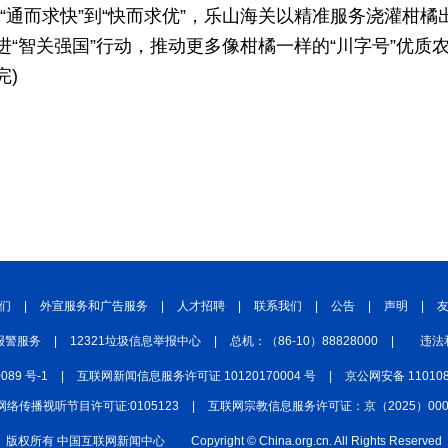
从“通而求快”到“快而求优”，乐山海关以精准服务浇灌柑橘
“智关强国”行动，推动更多像柑橘一样的“川字号”优质
完)
们
|
外宣服务和广告服务
|
人才招聘
|
联系我们
|
公告
|
声明
|
报警服务
|
12321垃圾信息举报中心
|
总机：（86-10）88828000
|
违法
0089 号-1
|
互联网新闻信息服务许可证 10120170004 号
|
京公网安备 110108
网络传播视听节目许可证:0105123
|
互联网宗教信息服务许可证：京（2025）0000
版权所有 中国互联网新闻中心
Copyright © China.org.cn. All Rights Reserved