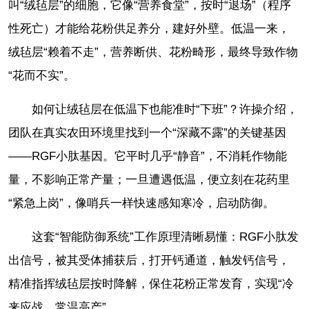
叫“绒毡层”的细胞，它像“营养食堂”，按时“退场”（程序
性死亡）才能给花粉供足养分，建好外壁。低温一来，
绒毡层“赖着不走”，营养断供、花粉畸形，最终导致作物
“花而不实”。
如何让绒毡层在低温下也能准时“下班”？许操介绍，
团队在真实农田环境里找到一个“深藏不露”的关键基因
——RGF小肽基因。它平时几乎“静音”，不消耗作物能
量，不影响正常产量；一旦遭遇低温，便立刻在花药里
“紧急上岗”，像哨兵一样快速感知寒冷，启动防御。
这套“智能防御系统”工作原理清晰易懂：RGF小肽发
出信号，被其受体捕获后，打开钙通道，触发钙信号，
精准指挥绒毡层按时降解，保住花粉正常发育，实现“冷
来应战，常温高产”。