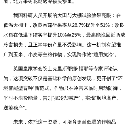
著，北方果树花期遇冷损失惨重。
我国科研人员开展的大田与大棚试验效果亮眼：在
低温大棚里，改良番茄坐果率从28.7%提升至51%；改良
水稻在低温下结实率提升10%至25%，最高能挽回近两成
冷害损失，且正常年份产量不受影响。这一机制有望推
广到玉米、小麦等主粮作物，实现跨作物“通用抗冷”。
英国皇家学会院士克里斯蒂娜·福耶等专家评论认
为，这项突破不仅是基础科学的原创发现，更开创了“环
境智能型育种”新范式。作物只在冷害来临时启动防御，
平时不浪费能量，告别“抗冷却减产”，实现“顺境高产、
逆境稳产”。
未来，依托这一资源，可培育更耐低温的作物品