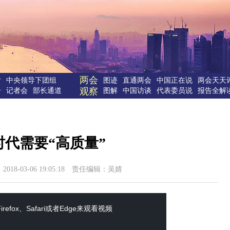
两会
片
中央领导下团组
图迹
直通两会
中国正在说
两会天天
观察
击
记者会
部长通道
图解
中国访谈
代表委员说
报告全解
代需要“高质量”
18-03-06 19:05:18 责任编辑：吴婧
efox、Safari或者Edge来观看视频