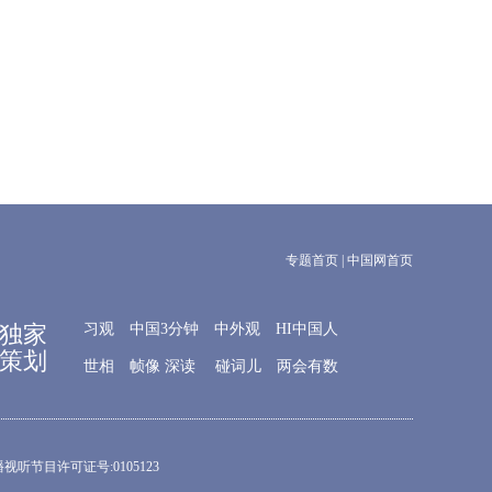
专题首页
|
中国网首页
独家
习观
中国3分钟
中外观
HI中国人
策划
世相
帧像
深读
碰词儿
两会有数
网络传播视听节目许可证号:0105123