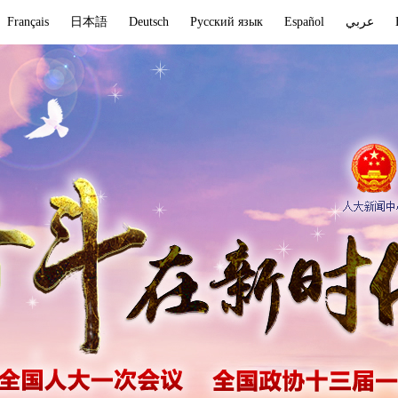
Français
日本語
Deutsch
Русский язык
Español
عربي