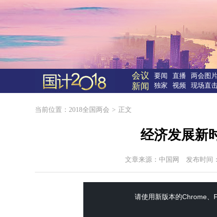
会议
要闻
直播
两会图
新闻
独家
视频
现场直
当前位置：
2018全国两会
>
正文
经济发展新时
文章来源：
中国网
发布时间：20
This
is
a
请使用新版本的Chrome、Fir
modal
window.