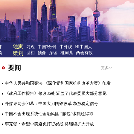
独家
评
习观
中国3分钟
中外观
HI中国人
策划
读
世相
帧像
深读
碰词儿
两会有数
要闻
更多>>
中华人民共和国宪法
《深化党和国家机构改革方案》印发
《政府工作报告》修改86处 涵盖了代表委员大部分意见
外媒评两会闭幕：中国大刀阔斧改革 释放稳定信号
中国不会出现系统性金融风险
“脓包”该戳还得戳
李克强：希望中美避免打贸易战
将继续扩大开放