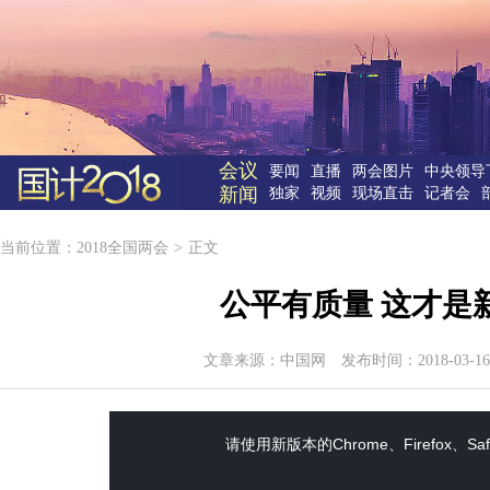
会议
要闻
直播
两会图片
中央领导
新闻
独家
视频
现场直击
记者会
当前位置：
2018全国两会
>
正文
公平有质量 这才是
文章来源：
中国网
发布时间：2018-03-16
This
is
a
请使用新版本的Chrome、Firefox、Sa
modal
window.