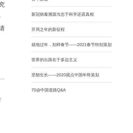
究
新冠病毒溯源当忠于科学还原真相
料
请
开局之年的新征程
就地过年，别样春节——2021春节特别策划
世界的出路在于多边主义
坚韧生长——2020观点中国年终策划
70@中国道路Q&A
摩