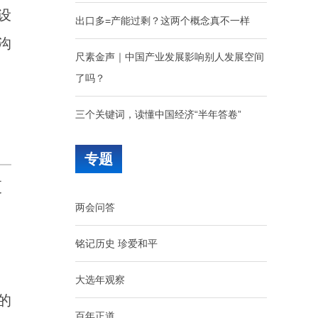
设
出口多=产能过剩？这两个概念真不一样
沟
尺素金声｜中国产业发展影响别人发展空间
了吗？
三个关键词，读懂中国经济“半年答卷”
选择专业，别因“热门”窄化“热爱”
专题
更
以强烈的使命担当勇担复兴重任
两会问答
以鲜明的问题导向加强自身建设
铭记历史 珍爱和平
上半年3.6万亿元经济增量，怎么看？
大选年观察
的
百年正道