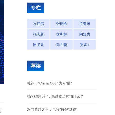
专栏
许启启
张德勇
贾春阳
张志新
盘和林
陶短房
田飞龙
孙立鹏
更多+
荐读
社评：“China Cool”为何“酷”
挡“张雪机车”，民进党当局怕什么？
双向奔赴之善，岂容“按键”毁伤
方