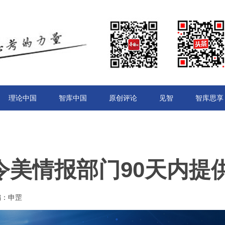
理论中国
智库中国
原创评论
见智
智库思享
令美情报部门90天内提
责编：申罡