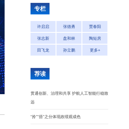
专栏
许启启
张德勇
贾春阳
张志新
盘和林
陶短房
田飞龙
孙立鹏
更多+
荐读
贯通创新、治理和共享 护航人工智能行稳致
远
“拎”“捂”之分体现政绩观成色
日