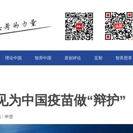
理论中国
智库中国
原创评论
见智
智库思享
见为中国疫苗做“辩护”
责编：申罡