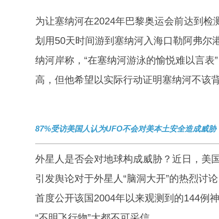
为让塞纳河在2024年巴黎奥运会前达到检
划用50天时间游到塞纳河入海口勒阿弗尔港
纳河岸称，“在塞纳河游泳的愉悦难以言表
高，但他希望以实际行动证明塞纳河不该背
87%受访美国人认为UFO不会对美本土安全造成威胁
外星人是否会对地球构成威胁？近日，美国
引发舆论对于外星人“脑洞大开”的热烈讨
首度公开该国2004年以来观测到的144
“不明飞行物”大都不可采信。