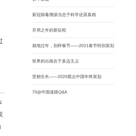
新冠病毒溯源当忠于科学还原真相
开局之年的新征程
过
就地过年，别样春节——2021春节特别策划
世界的出路在于多边主义
坚韧生长——2020观点中国年终策划
70@中国道路Q&A
乡
双
约