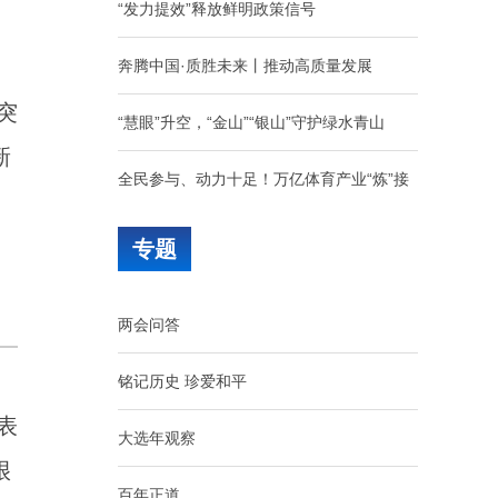
“发力提效”释放鲜明政策信号
奔腾中国·质胜未来丨推动高质量发展
突
“慧眼”升空，“金山”“银山”守护绿水青山
新
全民参与、动力十足！万亿体育产业“炼”接
消费新蓝海
专题
各地聚力攻坚 护航高校毕业生走稳就业路
两会问答
3014.9亿斤打底，“大国粮仓”的秋收底气从
何而来
铭记历史 珍爱和平
多地向县放权 激活发展一池春水
表
大选年观察
很
如果AI能拿菲尔兹奖，人类还剩下什么
百年正道