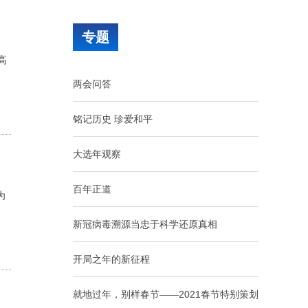
消费新蓝海
专题
各地聚力攻坚 护航高校毕业生走稳就业路
高
两会问答
3014.9亿斤打底，“大国粮仓”的秋收底气从
何而来
铭记历史 珍爱和平
多地向县放权 激活发展一池春水
大选年观察
如果AI能拿菲尔兹奖，人类还剩下什么
百年正道
为
新冠病毒溯源当忠于科学还原真相
开局之年的新征程
就地过年，别样春节——2021春节特别策划