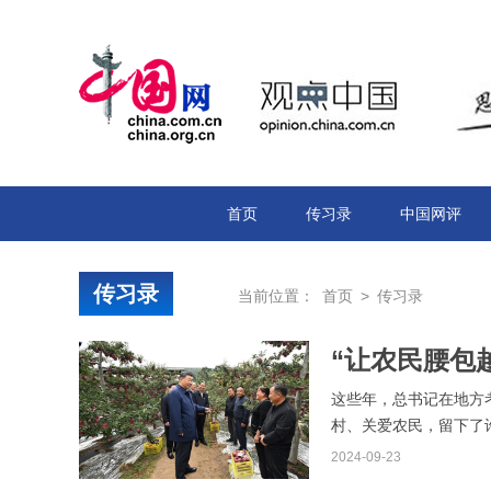
首页
传习录
中国网评
传习录
当前位置：
首页
>
传习录
“让农民腰包
这些年，总书记在地方
村、关爱农民，留下了
2024-09-23