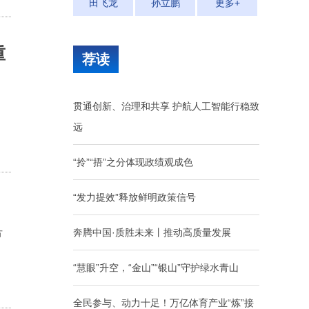
田飞龙
孙立鹏
更多+
重
荐读
贯通创新、治理和共享 护航人工智能行稳致
远
“拎”“捂”之分体现政绩观成色
“发力提效”释放鲜明政策信号
奔腾中国·质胜未来丨推动高质量发展
方
“慧眼”升空，“金山”“银山”守护绿水青山
全民参与、动力十足！万亿体育产业“炼”接