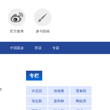
官方微博
参与投稿
中国圆桌
荐读
专题
专栏
农
许启启
张德勇
贾春阳
张志新
盘和林
陶短房