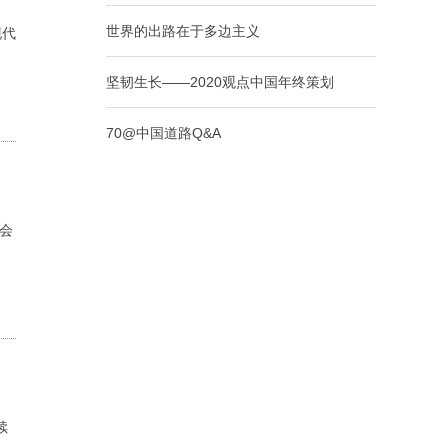
世界的出路在于多边主义
现代
坚韧生长——2020观点中国年终策划
70@中国道路Q&A
会
续