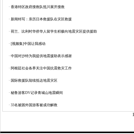
·
香港特区政府搜救队抵川展开搜救
·
新闻特写：亲历日本救援队在灾区救援
·
荷兰、比利时华侨华人留学生积极向地震灾区提供援助
·
[视频集]中国让我感动
·
中国对沙特为我提供地震援助表示感谢
·
阿根廷社会各界关注中国抗震救灾工作
·
国际救援队陆续抵达地震灾区
·
秘鲁游客DV记录青城山地震瞬间
·
33名被困外国游客被成功解救