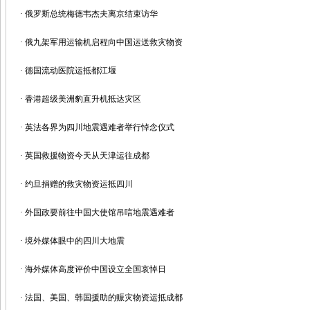
·
俄罗斯总统梅德韦杰夫离京结束访华
·
俄九架军用运输机启程向中国运送救灾物资
·
德国流动医院运抵都江堰
·
香港超级美洲豹直升机抵达灾区
·
英法各界为四川地震遇难者举行悼念仪式
·
英国救援物资今天从天津运往成都
·
约旦捐赠的救灾物资运抵四川
·
外国政要前往中国大使馆吊唁地震遇难者
·
境外媒体眼中的四川大地震
·
海外媒体高度评价中国设立全国哀悼日
·
法国、美国、韩国援助的赈灾物资运抵成都