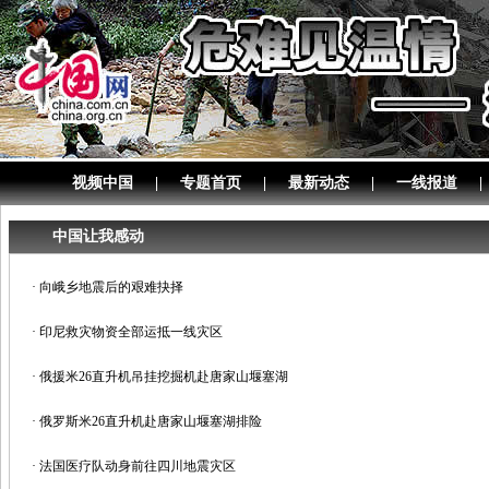
视频中国
|
专题首页
|
最新动态
|
一线报道
|
中国让我感动
·
向峨乡地震后的艰难抉择
·
印尼救灾物资全部运抵一线灾区
·
俄援米26直升机吊挂挖掘机赴唐家山堰塞湖
·
俄罗斯米26直升机赴唐家山堰塞湖排险
·
法国医疗队动身前往四川地震灾区