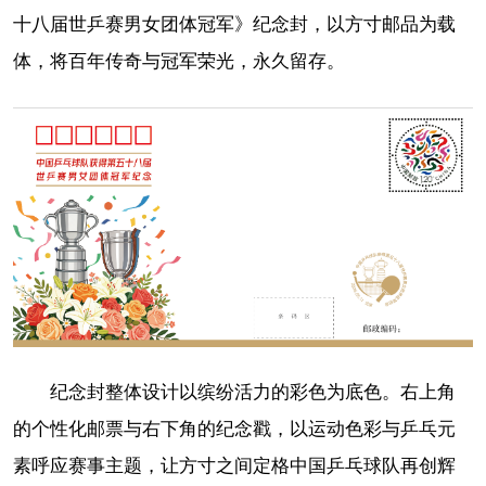
十八届世乒赛男女团体冠军》纪念封，以方寸邮品为载
体，将百年传奇与冠军荣光，永久留存。
纪念封整体设计以缤纷活力的彩色为底色。右上角
的个性化邮票与右下角的纪念戳，以运动色彩与乒乓元
素呼应赛事主题，让方寸之间定格中国乒乓球队再创辉