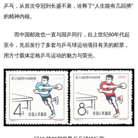
乒乓，从首次夺冠到长盛不衰，诠释了“人生能有几回搏”
的精神内核。
而中国邮政也一直与国乒同行，自上世纪60年代起
至今，先后发行了多套与乒乓球运动项目有关的邮票，
用方寸载体定格乒乓运动的魅力与荣光。