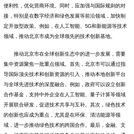
便利性，优化营商环境。同时，应加强与国际规则的对
接，特别是在数字经济和绿色发展等前沿领域，加快制
定开放型政策。例如，在人工智能、5G和新能源等技术
领域，推动北京市成为全球领先的技术创新基地。
推动北京市在全球创新生态中的进一步发展，需要
集中资源聚焦一批重点领域。首先，北京市可以通过指
导国际顶尖技术和创新资源的引入，推动本地创新平台
与全球先进技术的深度融合。例如，政府可以设立创新
合作基金，支持中外企业在人工智能、量子计算等领域
开展联合研发，促进技术共享与互补。其次，绿色技术
的创新也应成为重点，尤其是在环保、清洁能源等领
域，进一步推动绿色技术的跨国合作。最后，金融、文