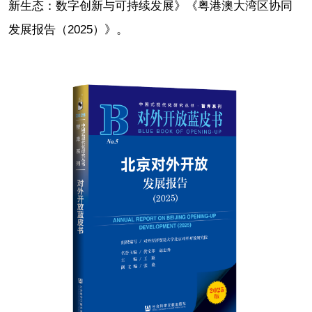
新生态：数字创新与可持续发展》《粤港澳大湾区协同
发展报告（2025）》。