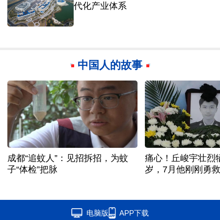
代化产业体系
中国人的故事
成都“追蚊人”：见招拆招，为蚊
痛心！丘峻宇壮烈牺
子“体检”把脉
岁，7月他刚刚勇
电脑版
APP下载