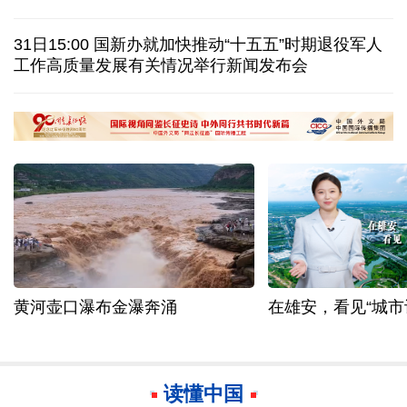
视频丨日本民众集会 反对高市政府扩军谋“核”
31日15:00 国新办就加快推动“十五五”时期退役军人
白宫宴会厅改造再遇阻 特朗普斥裁决“不公”
工作高质量发展有关情况举行新闻发布会
伊官员：有证据显示美军使用磷弹轰炸伊朗多地
国际足联：不支持任何违反章程的主席选举进程
黄河壶口瀑布金瀑奔涌
在雄安，看见“城市
读懂中国