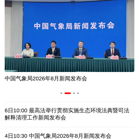
夏日经济乘“热”而上 消费市场向“新”而行
长江十年行 | 重庆“以竹代塑”铺就绿色发展新路
暑期档电影票房持续走高 “电影+”业态激发消费活力
年中经济观察丨以河溪流域为脉 打造乡村振兴示范
片区
工
中国气象局2026年8月新闻发布会
美媒:多场景低成本应用 中国让AI变得更具实用价值
这样的中国，怎一个“酷”字了得
6日10:00 最高法举行贯彻实施生态环境法典暨司法
解释清理工作新闻发布会
蓝厅观察丨被中方反制的7家美国实体有何来头？
4日10:30 中国气象局2026年8月新闻发布会