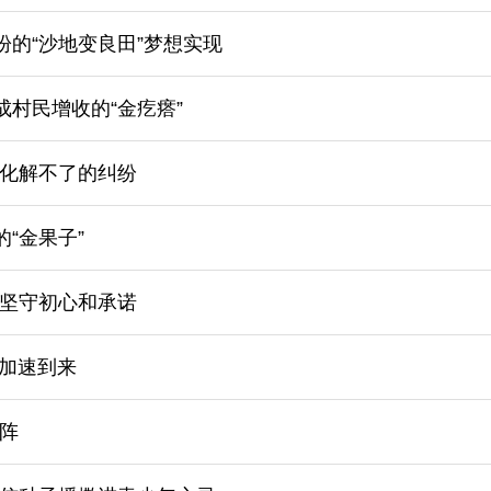
盼的“沙地变良田”梦想实现
成村民增收的“金疙瘩”
化解不了的纠纷
“金果子”
坚守初心和承诺
驶加速到来
阵