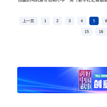
拍摄的马武寨寄宿制小学一角（新华社记者杨
上一页
1
2
3
4
5
15
16