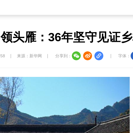
”领头雁：36年坚守见证
:58
来源：新华网
分享到：
字体：