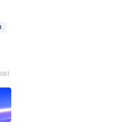
4
赵超】