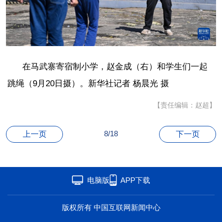
海洋
草原
湾区
联盟
心理
老年
在马武寨寄宿制小学，赵金成（右）和学生们一起
跳绳（9月20日摄）。新华社记者 杨晨光 摄
【责任编辑：赵超】
8/18
上一页
下一页
电脑版
APP下载
版权所有 中国互联网新闻中心