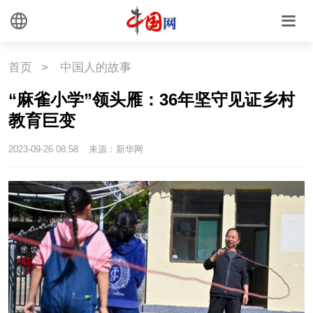
外媒观察
中国关键词
文化
首页
>
中国人的故事
文化
文创
艺术
“麻雀小学”领头雁：36年坚守见证乡村
教育巨变
时尚
旅游
铁路
2023-09-26 08:58
来源：新华网
悦读
民藏
中医
中国瓷
国情
国情
助残
一带一路