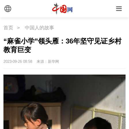
海洋
草原
湾区
联盟
心理
老年
首页
>
中国人的故事
“麻雀小学”领头雁：36年坚守见证乡村
教育巨变
2023-09-26 08:58
来源：新华网