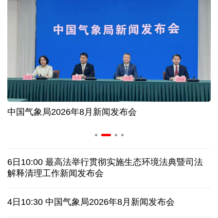
夏日经济乘“热”而上 消费市场向“新”而行
长江十年行 | 重庆“以竹代塑”铺就绿色发展新路
暑期档电影票房持续走高 “电影+”业态激发消费活力
工
中国气象局2026年8月新闻发布会
经济观察丨以河溪流域为脉 打造乡村振兴示范片区
架起巴西和中国人民相知相亲的桥梁
6日10:00 最高法举行贯彻实施生态环境法典暨司法
深山里的全球冠军：海外“Z世代”在黔读懂中国机遇
解释清理工作新闻发布会
全球媒体聚焦丨大白兔奶糖包装走红西方社交媒体
4日10:30 中国气象局2026年8月新闻发布会