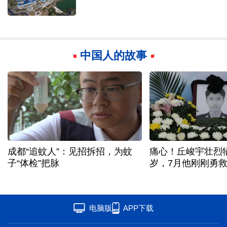
中国人的故事
成都“追蚊人”：见招拆招，为蚊
痛心！丘峻宇壮烈牺
子“体检”把脉
岁，7月他刚刚勇
电脑版
APP下载