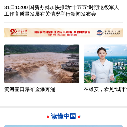
蓝厅观察丨被中方反制的7家美国实体有何来头？
31日15:00 国新办就加快推动“十五五”时期退役军人
工作高质量发展有关情况举行新闻发布会
视频丨日本民众集会 反对高市政府扩军谋“核”
白宫宴会厅改造再遇阻 特朗普斥裁决“不公”
黄河壶口瀑布金瀑奔涌
在雄安，看见“城市
读懂中国