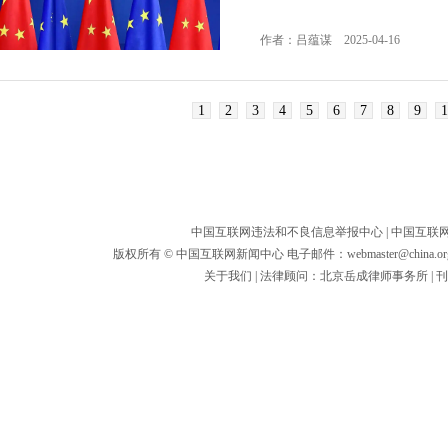
作者：吕蕴谋 2025-04-16
1
2
3
4
5
6
7
8
9
1
中国互联网违法和不良信息举报中心
|
中国互联
版权所有 © 中国互联网新闻中心 电子邮件：
webmaster@china.or
关于我们
| 法律顾问：
北京岳成律师事务所
|
刊