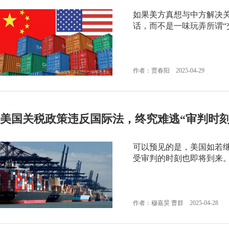
如果美方真想与中方解决
话，而不是一味玩弄所谓“
作者：贾春阳 2025-04-29
美国关税政策违反国际法，终究难逃“审判时刻
可以预见的是，美国如若继
受审判的时刻也即将到来
作者：穆嘉昊 曹群 2025-04-28