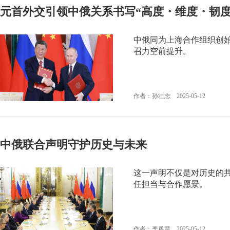
元首外交引领中俄关系书写“高度・维度・韧度
中俄同为上海合作组织创
召力空前提升。
作者：孙壮志 2025-05-12
中俄联合声明守护历史与未来
这一声明不仅是对历史的
任担当与合作愿景。
作者：李勇慧 2025-05-12