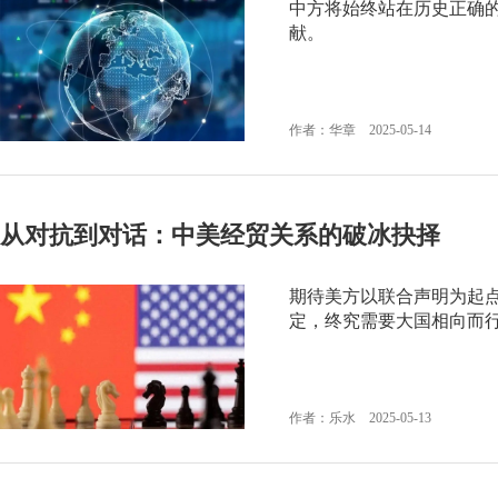
中方将始终站在历史正确
献。
作者：华章 2025-05-14
从对抗到对话：中美经贸关系的破冰抉择
期待美方以联合声明为起
定，终究需要大国相向而
作者：乐水 2025-05-13