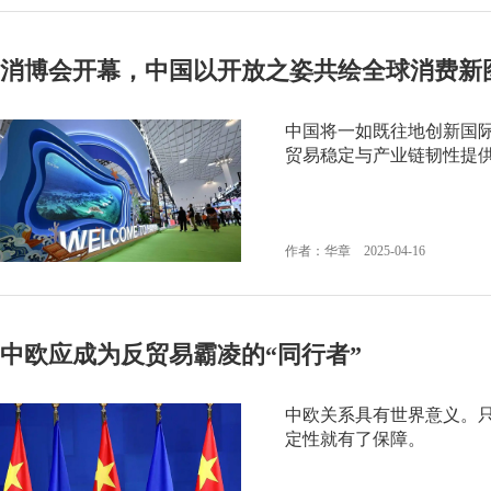
消博会开幕，中国以开放之姿共绘全球消费新
中国将一如既往地创新国
贸易稳定与产业链韧性提供
作者：华章 2025-04-16
中欧应成为反贸易霸凌的“同行者”
中欧关系具有世界意义。
定性就有了保障。