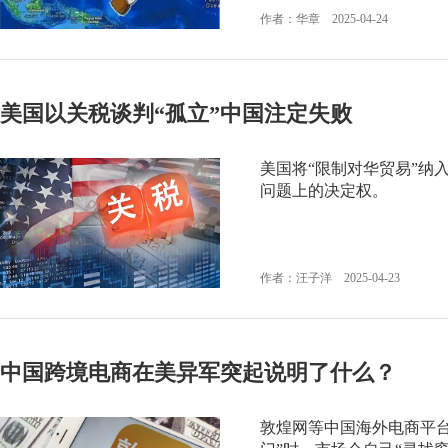
作者：华章 2025-04-24
美国以关税谈判“孤立”中国注定失败
美国将“限制对华贸易”纳
问题上的决定权。
作者：汪子洋 2025-04-23
中国跨境电商在美异军突起说明了什么？
敦煌网等中国海外电商平台