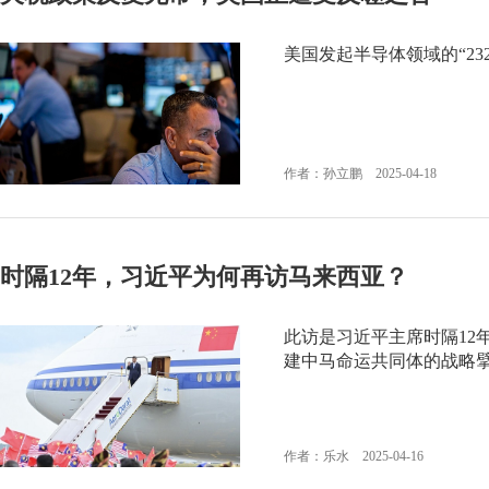
美国发起半导体领域的“2
作者：孙立鹏 2025-04-18
时隔12年，习近平为何再访马来西亚？
此访是习近平主席时隔12
建中马命运共同体的战略
作者：乐水 2025-04-16