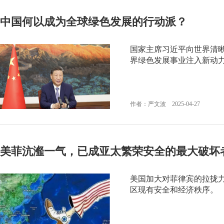
中国何以成为全球绿色发展的行动派？
国家主席习近平向世界清晰
界绿色发展事业注入新动
作者：严文波 2025-04-27
美菲沆瀣一气，已成亚太繁荣安全的最大破坏
美国加大对菲律宾的拉拢力
区现有安全和经济秩序。